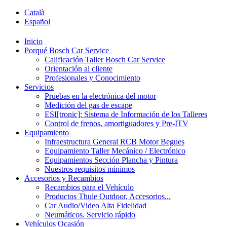
Català
Español
Inicio
Porqué Bosch Car Service
Calificación Taller Bosch Car Service
Orientación al cliente
Profesionales y Conocimiento
Servicios
Pruebas en la electrónica del motor
Medición del gas de escape
ESI[tronic]: Sistema de Información de los Talleres
Control de frenos, amortiguadores y Pre-ITV
Equipamiento
Infraestructura General RCB Motor Begues
Equipamiento Taller Mecánico / Electrónico
Equipamientos Sección Plancha y Pintura
Nuestros requisitos mínimos
Accesorios y Recambios
Recambios para el Vehículo
Productos Thule Outdoor, Accesorios...
Car Audio/Video Alta Fidelidad
Neumáticos. Servicio rápido
Vehículos Ocasión