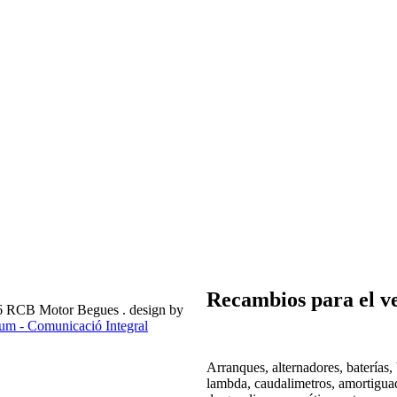
Recambios para el v
6 RCB Motor Begues . design by
m - Comunicació Integral
Arranques, alternadores, baterías, 
lambda, caudalimetros, amortiguad