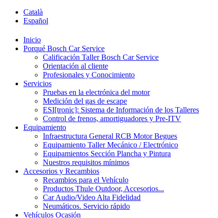
Català
Español
Inicio
Porqué Bosch Car Service
Calificación Taller Bosch Car Service
Orientación al cliente
Profesionales y Conocimiento
Servicios
Pruebas en la electrónica del motor
Medición del gas de escape
ESI[tronic]: Sistema de Información de los Talleres
Control de frenos, amortiguadores y Pre-ITV
Equipamiento
Infraestructura General RCB Motor Begues
Equipamiento Taller Mecánico / Electrónico
Equipamientos Sección Plancha y Pintura
Nuestros requisitos mínimos
Accesorios y Recambios
Recambios para el Vehículo
Productos Thule Outdoor, Accesorios...
Car Audio/Video Alta Fidelidad
Neumáticos. Servicio rápido
Vehículos Ocasión