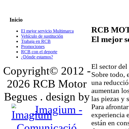
Inicio
RCB MOTO
El mejor servicio Multimarca
Vehículo de sustitución
El mejor s
Trabaja en RCB
Promociones
RCB con el deporte
¿Dónde estamos?
El sector del
Copyright© 2012 -
Sobre todo, e
2026 RCB Motor
una reducció
aumentan los
Begues . design by
las piezas y 
Para afronta
Imagium -
experiencia 
están en cons
Comunicació