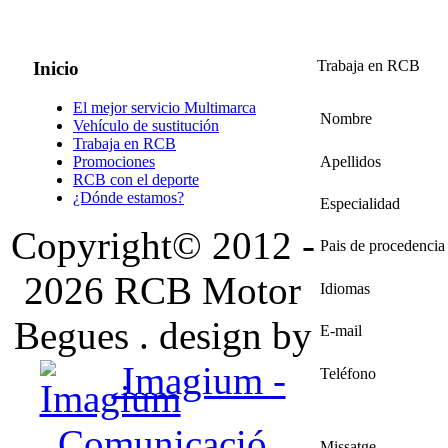
Trabaja en RCB
Inicio
El mejor servicio Multimarca
Nombre
Vehículo de sustitución
Trabaja en RCB
Promociones
Apellidos
RCB con el deporte
¿Dónde estamos?
Especialidad
Copyright© 2012 -
Pais de procedencia
2026 RCB Motor
Idiomas
Begues . design by
E-mail
Imagium -
Teléfono
Comunicació
Missatge